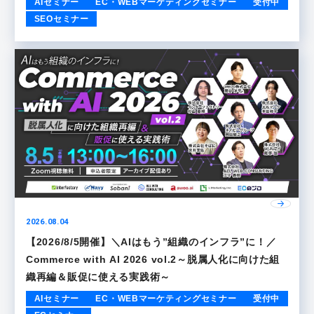
AIセミナー
EC・WEBマーケティングセミナー
受付中
SEOセミナー
2026.08.04
【2026/8/5開催】＼AIはもう”組織のインフラ”に！／
Commerce with AI 2026 vol.2～脱属人化に向けた組
織再編＆販促に使える実践術～
AIセミナー
EC・WEBマーケティングセミナー
受付中