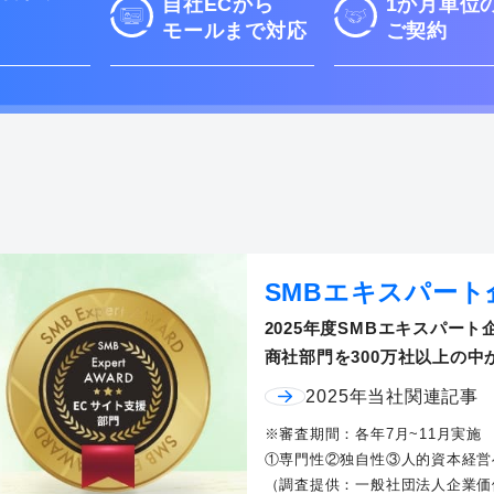
自社ECから
1か月単位
モールまで対応
ご契約
SMBエキスパート
2025年度SMBエキスパート
商社部門を300万社以上の中
2025年当社関連記事
※審査期間：各年7月~11月実施
①専門性②独自性③人的資本経営
（調査提供：一般社団法人企業価