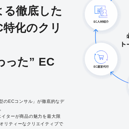
よる徹底した
C特化のクリ
った” EC
型のECコンサル」が徹底的なデ
。
エイターが商品の魅力を最大限
オリティーなクリエイティブで