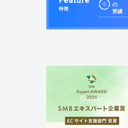
の
特徴
実績