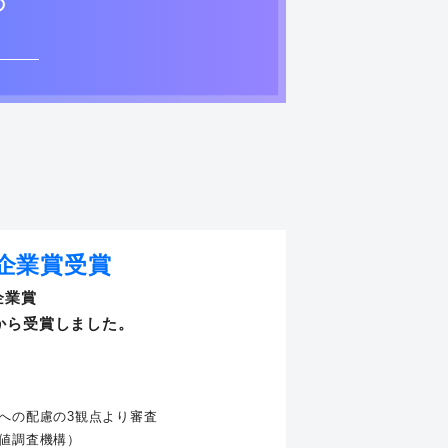
の
企業賞受賞
企業賞
から受賞しました。
への配慮の3観点より審査
値調査機構）