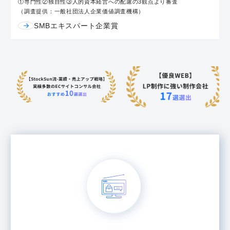
①専門性②独自性③人的資本経営への配慮の3観点より審査
（調査提供：一般社団法人企業価値調査機構）
SMBエキスパート企業賞