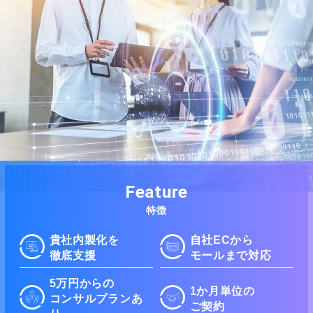
Feature
特徴
貴社内製化を
自社ECから
徹底支援
モールまで対応
5万円からの
1か月単位の
コンサルプランあ
ご契約