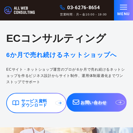
03-6276-8654
MENU
営業時間 : 月～金10:00 - 19:00
E
C
コ
ン
サ
ル
テ
ィ
ン
グ
6か月で売れ続けるネットショップへ
ECサイト・ネットショップ運営のプロが６か月で売れ続けるネットシ
ョップを作るビジネス設計からサイト制作、運用体制最適化までワン
ストップでサポート
サービス資料
お問い合わせ
ダウンロード