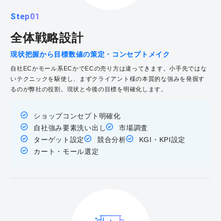
Step01
全体戦略設計
現状把握から目標数値の策定・コンセプトメイク
自社ECかモール系ECかでECの売り方は違ってきます。小手先ではな
いテクニックを駆使し、まずクライアント様の本質的な強みを発掘す
るのが弊社の役割。現状と今後の目標を明確化します。
ショップコンセプト明確化
自社強み要素洗い出し
市場調査
ターゲット設定
競合分析
KGI・KPI設定
カート・モール選定