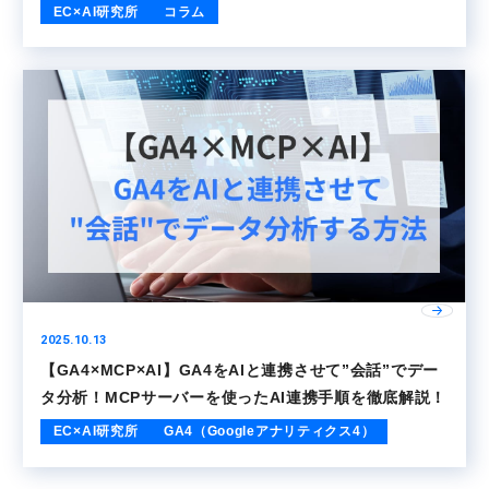
EC×AI研究所
コラム
2025.10.13
【GA4×MCP×AI】GA4をAIと連携させて”会話”でデー
タ分析！MCPサーバーを使ったAI連携手順を徹底解説！
EC×AI研究所
GA4（Googleアナリティクス4）