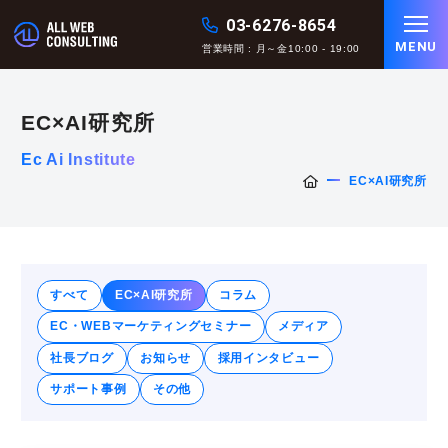
03-6276-8654
MENU
営業時間 : 月～金10:00 - 19:00
EC×AI研究所
Ec Ai Institute
EC×AI研究所
すべて
EC×AI研究所
コラム
EC・WEBマーケティングセミナー
メディア
社長ブログ
お知らせ
採用インタビュー
サポート事例
その他