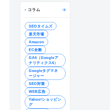
コラム
SEOタイムズ
楽天市場
Amazon
EC全般
GA4（Googleア
ナリティクス4）
Googleタグマネ
ージャー
SEO対策
WEB広告
Yahoo!ショッピン
グ