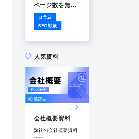
ページ数を無料
で調べる方法7
コラム
選
SEO対策
人気資料
会社概要資料
弊社の会社概要資料
です。