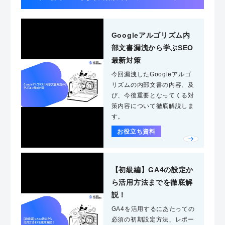
Googleアルゴリズム内
部文書漏洩から学ぶSEO
最新対策
今回漏洩したGoogleアルゴ
リズムの内部文書の内容、及
び、今後重要となってくる対
策内容について徹底解説しま
す。
お役立ち資料
【初級編】GA4の設定か
ら活用方法までを徹底解
説！
GA4を活用するにあたっての
必須の初期設定方法、レポー