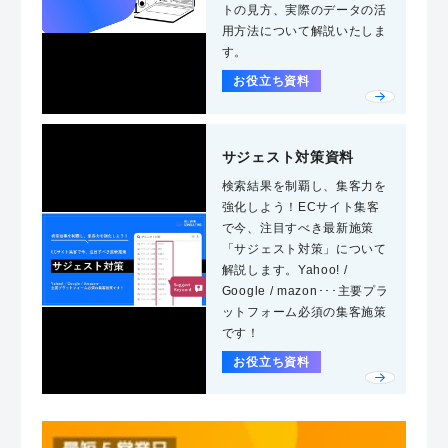
トの見方、実際のデータの活
用方法について解説いたしま
す。
お役立ち資料
サジェスト対策資料
検索結果を制覇し、集客力を
強化しよう！ECサイト集客
で今、注目すべき最新施策
「サジェスト対策」について
解説します。Yahoo! /
Google / mazon･･･主要プラ
ットフォーム必須の集客施策
です！
お役立ち資料