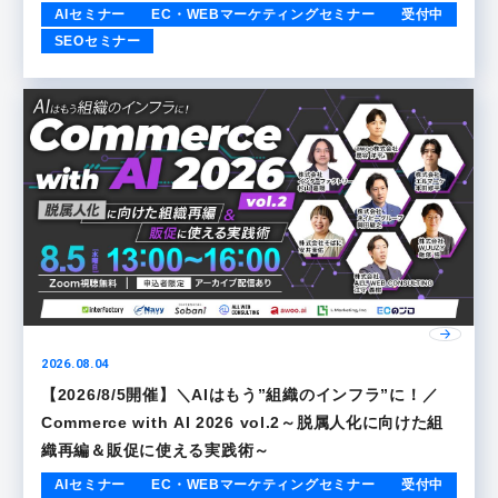
AIセミナー
EC・WEBマーケティングセミナー
受付中
SEOセミナー
2026.08.04
【2026/8/5開催】＼AIはもう”組織のインフラ”に！／
Commerce with AI 2026 vol.2～脱属人化に向けた組
織再編＆販促に使える実践術～
AIセミナー
EC・WEBマーケティングセミナー
受付中