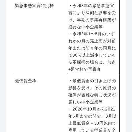
緊急事態宣言特別枠
・令和3年の緊急事態宣
言により深刻な影響を受
け、早期の事業再構築が
必要な中小企業等
・令和3年1〜8月のいず
れかの月の売上高が対前
年または前々年の同月比
で30%以上減少している
※不採択の場合は、加点
+通常枠で再審査
最低賃金枠
・最低賃金の引き上げの
影響を受け、その原資の
確保が困難な特に状況が
厳しい中小企業等
・2020年10月から2021
年6月までの間で、3月以
上最低賃金＋30円以内で
雇用している従業員が全