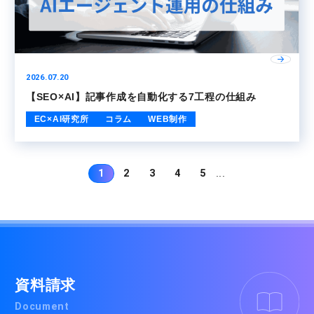
2026.07.20
【SEO×AI】記事作成を自動化する7工程の仕組み
EC×AI研究所
コラム
WEB制作
1
2
3
4
5
...
資料請求
Document